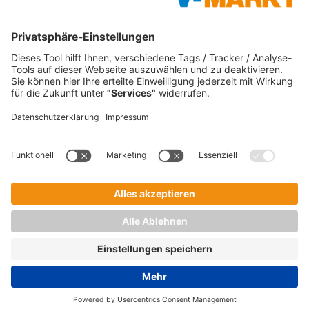
V-Markt
Christl's Modemarkt
V-Baumarkt Onlineshop
1865 Outdoor
V-mini
Tankstellen
C&C Großmarkt
Waschstraßen
Impressum
Datenschutz
Verbraucherschlichtung
Verantwortung
Barrierefreiheit