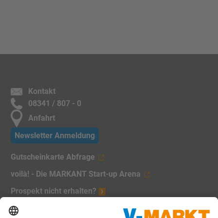
Kontakt
08341 / 807 - 0
Anfahrt
Newsletter Anmeldung
Gutscheinkarte Abfrage
voilà! - Die MARKANT Start-up Arena
Prospekt nicht erhalten?
Unsere Marken: