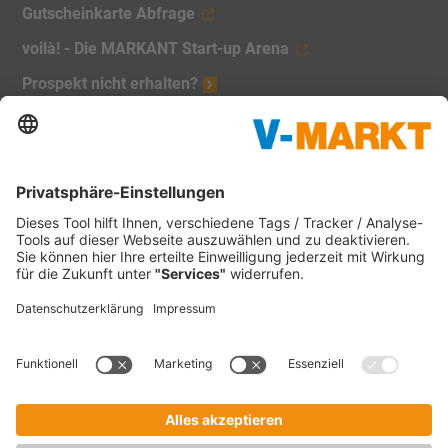
Gutscheinkarte Abfrage
voilà! - Die MARKANT Start-up Arena
Prospekt nicht erhalten?
Unsere Marken:
V-Markt
Christl's Modemarkt
V-Baumarkt Onlineshop
1865 Outdoor
V-mini
Tankstellen
C&C Großmarkt
Waschstraßen
Impressum