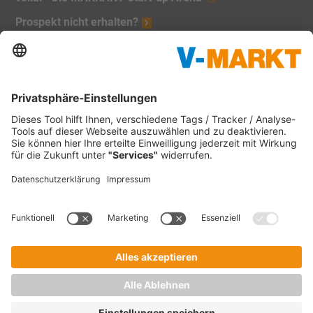
Prospekt nicht erhalten?
Unsere Marken:
V-Markt
Christl's Modemarkt
V-Baumarkt Onlineshop
1865 Outdoor
V-mini
Tankstellen
C&C Großmarkt
Waschstraßen
Impressum
Datenschutz
Verbraucherschlichtung