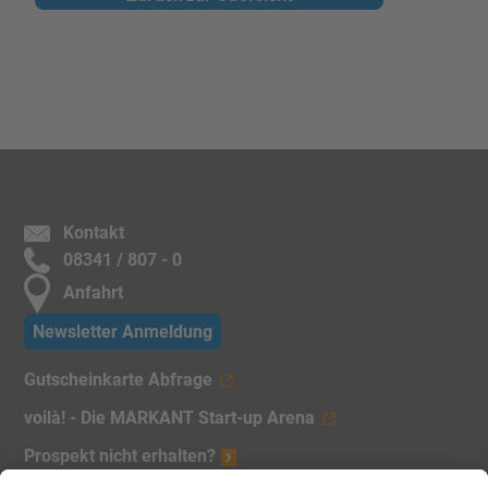
Kontakt
08341 / 807 - 0
Anfahrt
Newsletter Anmeldung
Gutscheinkarte Abfrage
voilà! - Die MARKANT Start-up Arena
Prospekt nicht erhalten?