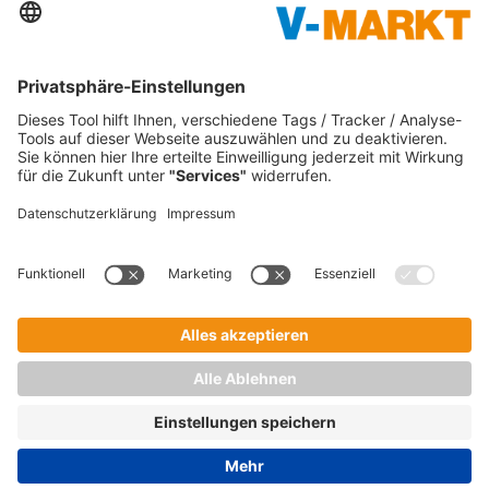
Unsere Marken:
V-Markt
Christl's Modemarkt
V-Baumarkt Onlineshop
1865 Outdoor
V-mini
Tankstellen
C&C Großmarkt
Waschstraßen
Impressum
Datenschutz
Verbraucherschlichtung
Verantwortung
Barrierefreiheit