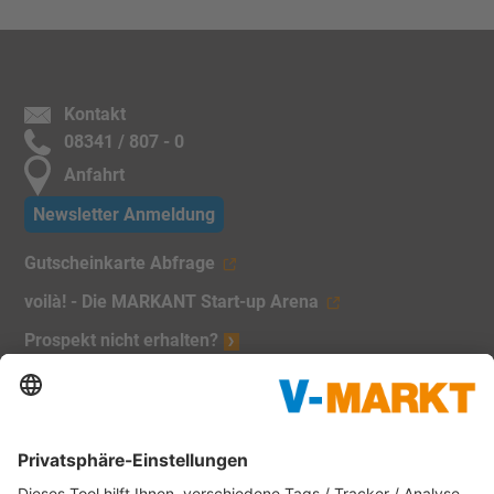
Kontakt
08341 / 807 - 0
Anfahrt
Newsletter Anmeldung
Gutscheinkarte Abfrage
voilà! - Die MARKANT Start-up Arena
Prospekt nicht erhalten?
Unsere Marken:
V-Markt
Christl's Modemarkt
V-Baumarkt Onlineshop