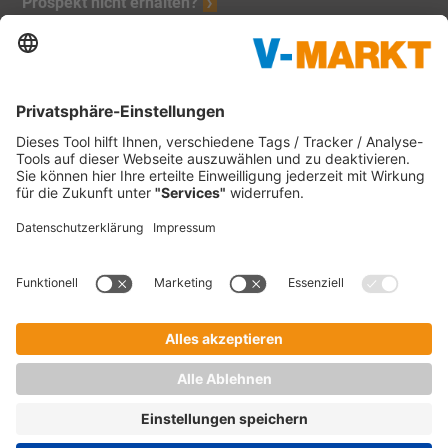
Prospekt nicht erhalten?
Unsere Marken:
V-Markt
Christl's Modemarkt
V-Baumarkt Onlineshop
1865 Outdoor
V-mini
Tankstellen
C&C Großmarkt
Waschstraßen
Impressum
Datenschutz
Verbraucherschlichtung
Verantwortung