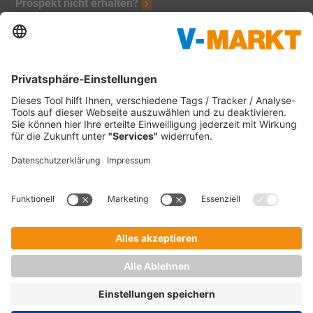
Prospekt nicht erhalten?
Unsere Marken:
V-Markt
Christl's Modemarkt
V-Baumarkt Onlineshop
1865 Outdoor
V-mini
Tankstellen
C&C Großmarkt
Waschstraßen
Impressum
Datenschutz
Verbraucherschlichtung
Verantwortung