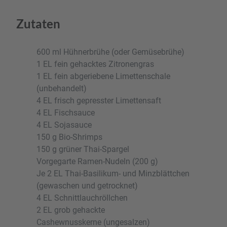
Zutaten
600 ml Hühnerbrühe (oder Gemüsebrühe)
1 EL fein gehacktes Zitronengras
1 EL fein abgeriebene Limettenschale
(unbehandelt)
4 EL frisch gepresster Limettensaft
4 EL Fischsauce
4 EL Sojasauce
150 g Bio-Shrimps
150 g grüner Thai-Spargel
Vorgegarte Ramen-Nudeln (200 g)
Je 2 EL Thai-Basilikum- und Minzblättchen
(gewaschen und getrocknet)
4 EL Schnittlauchröllchen
2 EL grob gehackte
Cashewnusskerne (ungesalzen)