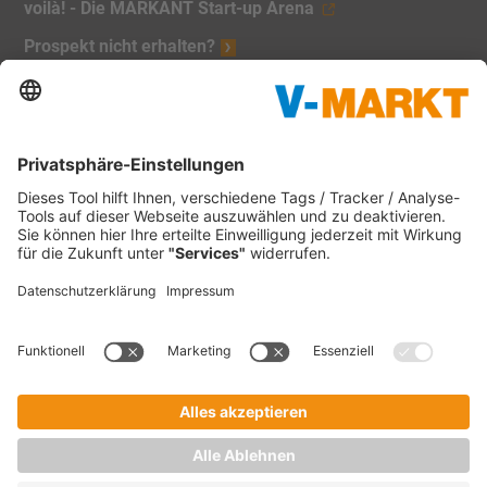
voilà! - Die MARKANT Start-up Arena
Prospekt nicht erhalten?
Unsere Marken:
V-Markt
Christl's Modemarkt
V-Baumarkt Onlineshop
1865 Outdoor
V-mini
Tankstellen
C&C Großmarkt
Waschstraßen
Impressum
Datenschutz
Verbraucherschlichtung