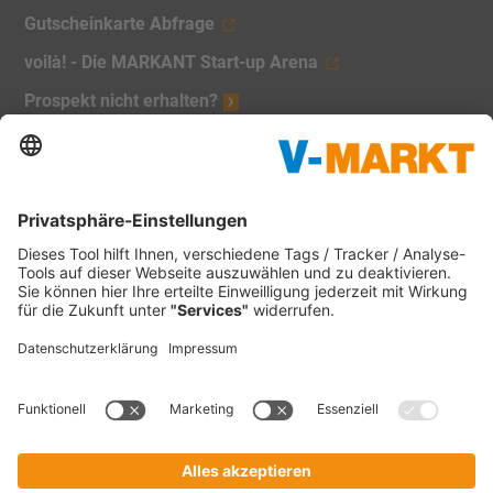
Gutscheinkarte Abfrage
voilà! - Die MARKANT Start-up Arena
Prospekt nicht erhalten?
Unsere Marken:
V-Markt
Christl's Modemarkt
V-Baumarkt Onlineshop
1865 Outdoor
V-mini
Tankstellen
C&C Großmarkt
Waschstraßen
Impressum