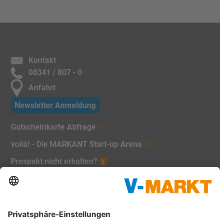
Kontakt
08341 / 807 - 0
Anfahrt
Newsletter Anmeldung
Gutscheinkarte Abfrage
voilà! - Die MARKANT Start-up Arena
Prospekt nicht erhalten?
Unsere Marken:
V-Markt
Christl's Modemarkt